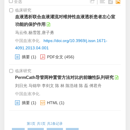
|
全选
临床研究
血液透析联合血液灌流对维持性血液透析患者左心室
功能的保护作用
马云伶,杨雪莲,唐子勇
中国血液净化.
https://doi.org/10.3969/j.issn.1671-
4091.2013.04.001
摘要
(1)
PDF全文
(456)
临床研究
PermCath导管两种置管方法对比的前瞻性队列研究
刘日光 马锦华 李剑文 陈 林 陈浩雄 陈 磊 傅君舟
中国血液净化.
摘要
(1)
HTML
(1)
第1页
共1页
共2条记录