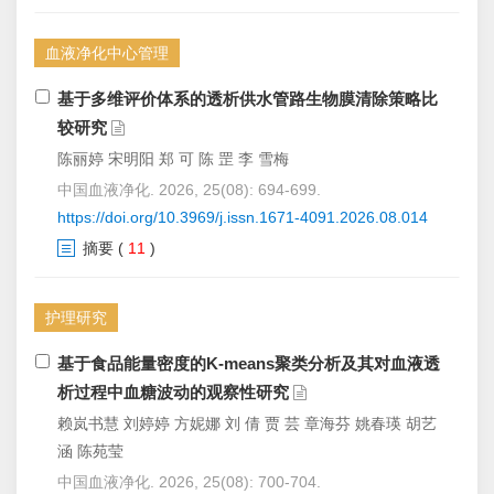
血液净化中心管理
基于多维评价体系的透析供水管路生物膜清除策略比
较研究
陈丽婷 宋明阳 郑 可 陈 罡 李 雪梅
中国血液净化. 2026, 25(08): 694-699.
https://doi.org/10.3969/j.issn.1671-4091.2026.08.014
摘要
(
11
)
护理研究
基于食品能量密度的K-means聚类分析及其对血液透
析过程中血糖波动的观察性研究
赖岚书慧 刘婷婷 方妮娜 刘 倩 贾 芸 章海芬 姚春瑛 胡艺
涵 陈苑莹
中国血液净化. 2026, 25(08): 700-704.