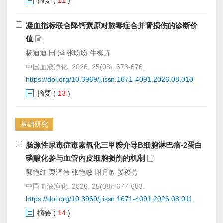
摘要
(
11
)
凝血指标联合降钙素原对脓毒症合并肾损伤的诊断价
值
杨迪迪 田 泽 张盼盼 牛柳卉
中国血液净化. 2026, 25(08): 673-676.
https://doi.org/10.3969/j.issn.1671-4091.2026.08.010
摘要
(
13
)
基础研究
肠源性尿毒症毒素氧化三甲胺介导B细胞淋巴瘤-2蛋白
磷酸化参与血管内皮细胞损伤的机制
郭艳红 栗泽伟 张艳敏 谢月敏 晏俊芳
中国血液净化. 2026, 25(08): 677-683.
https://doi.org/10.3969/j.issn.1671-4091.2026.08.011
摘要
(
14
)